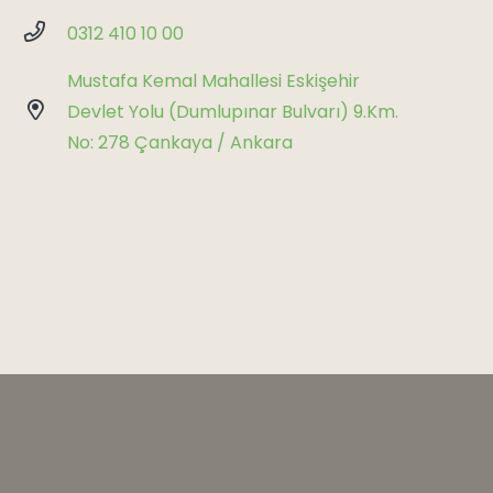
0312 410 10 00
Mustafa Kemal Mahallesi Eskişehir
Devlet Yolu (Dumlupınar Bulvarı) 9.Km.
No: 278 Çankaya / Ankara